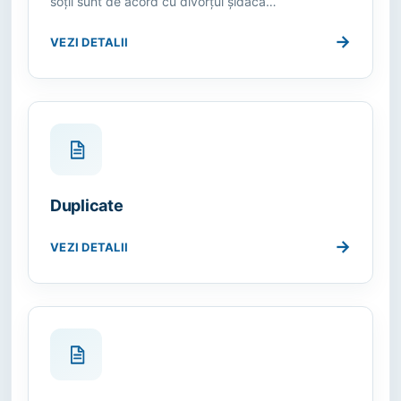
soţii sunt de acord cu divorţul şidacă…
→
VEZI DETALII
Duplicate
→
VEZI DETALII