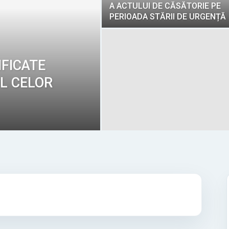
Serviciul
A ACTULUI DE CĂSĂTORIE PE
PERIOADA STĂRII DE URGENȚĂ
IFICATE
Public
UL CELOR
Comunitar
Local