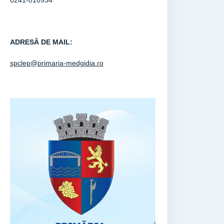
0241-810934
ADRESĂ DE MAIL:
spclep@primaria-medgidia.ro