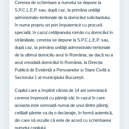
Cererea de schimbare a numelui se depune la
S.P.C.L.E.P. sau, după caz, la primăria unităţii
administrativ-teritoriale de la domiciliul solicitantului,
în nume propriu ori prin împuternicit cu procură
specială; în cazul cetăţeanului român cu domiciliul în
străinătate, cererea se depune la S.P.C.L.E.P. sau,
după caz, la primăria unităţii administrativ-teritoriale
de la ultimul domiciliu avut în România, iar dacă nu a
avut vreodată domiciliul în România, la Direcția
Publică de Evidență a Persoanelor și Stare Civilă a
Sectorului 1 al municipiului București.
Copilul care a împlinit vârsta de 14 ani semnează
cererea împreună cu părinţii săi; în cazul în care
aceasta este semnată numai de unul dintre părinţi,
celălalt părinte va da o declaraţie, în formă autentică,
din care să rezulte că este de acord cu schimbarea
numelui copilului.